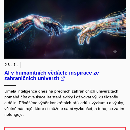
28.
7.
AI v humanitních vědách: inspirace ze
zahraničních univerzit
Umělá inteligence dnes na předních zahraničních univerzitách
pomáhá číst dva tisíce let staré svitky i oživovat výuku filozofie
a dějin. Přinášíme výběr konkrétních příkladů z výzkumu a výuky,
včetně nástrojů, které si můžete sami vyzkoušet, a toho, co zatím
nefunguje.