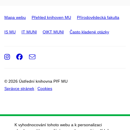
Mapa webu
Přehled knihoven MU
Přírodovědecká fakulta
IS MU
IT MUNI
OIKT MUNI
Často kladené otázky
Instagram
Facebook
e-
Email
mail
© 2026 Ústřední knihovna PřF MU
Správce stránek
Cookies
K vyhodnocování tohoto webu a k personalizaci