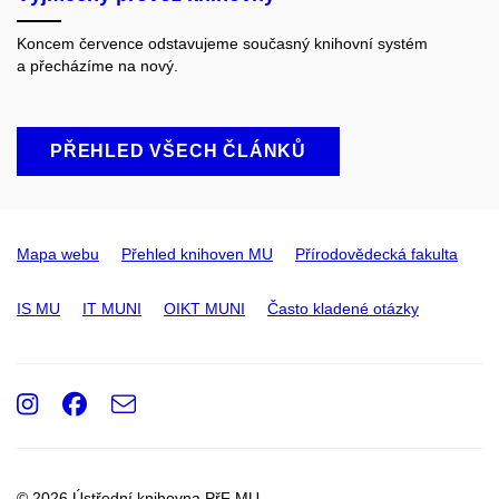
Koncem července odstavujeme současný knihovní systém
a přecházíme na nový.
PŘEHLED VŠECH ČLÁNKŮ
Mapa webu
Přehled knihoven MU
Přírodovědecká fakulta
IS MU
IT MUNI
OIKT MUNI
Často kladené otázky
Instagram
Facebook
e-
Email
mail
© 2026 Ústřední knihovna PřF MU