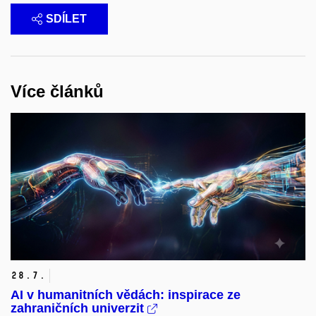
SDÍLET
Více článků
28.
7.
AI v humanitních vědách: inspirace ze
zahraničních univerzit