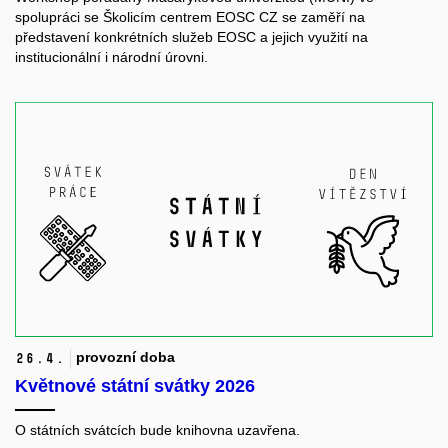
spolupráci se Školicím centrem EOSC CZ se zaměří na
představení konkrétních služeb EOSC a jejich využití na
institucionální i národní úrovni.
provozní doba
26.
4.
Květnové státní svátky 2026
O státních svátcích bude knihovna uzavřena.