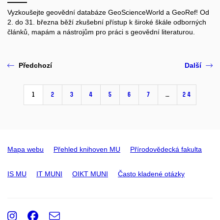
Vyzkoušejte geovědní databáze GeoScienceWorld a GeoRef! Od
2. do 31. března běží zkušební přístup k široké škále odborných
článků, mapám a nástrojům pro práci s geovědní literaturou.​
Předchozí
Další
1
2
3
4
5
6
7
…
24
Mapa webu
Přehled knihoven MU
Přírodovědecká fakulta
IS MU
IT MUNI
OIKT MUNI
Často kladené otázky
Instagram
Facebook
e-