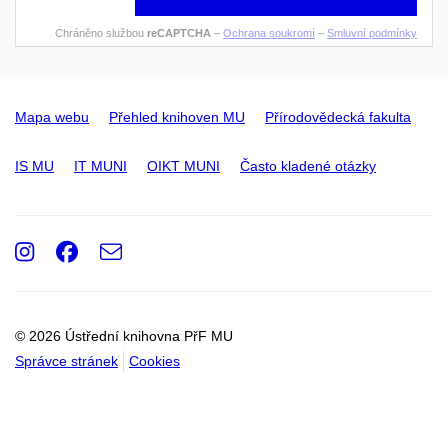
Chráněno službou
reCAPTCHA
–
Ochrana soukromí
–
Smluvní podmínky
Mapa webu
Přehled knihoven MU
Přírodovědecká fakulta
IS MU
IT MUNI
OIKT MUNI
Často kladené otázky
Instagram
Facebook
e-
Email
mail
© 2026 Ústřední knihovna PřF MU
Správce stránek
Cookies