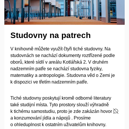
Studovny na patrech
V knihovně můžete využít čtyři tiché studovny. Na
studovnách se nachází dokumenty roztřízené podle
oborů, které sídlí v areálu Kotlářská 2. V druhém
nadzemním patře se nachází studovna fyziky,
matematiky a antropologie. Studovna věd o Zemi je
k dispozici ve třetím nadzemním patře.
Tiché studovny poskytují kromě odborné literatury
také studijní místa. Tyto prostory slouží výhradně
k tichému samostudiu, proto je zde zakázán hovor
a konzumování jídla a nápojů . Prosíme
o ohleduplnost k ostatním uživatelům knihovny.