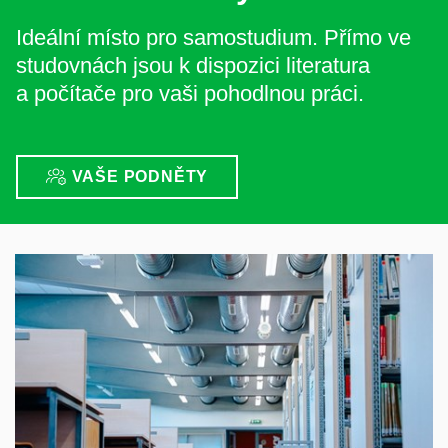
Ideální místo pro samostudium. Přímo ve
studovnách jsou k dispozici literatura
a počítače pro vaši pohodlnou práci.
VAŠE PODNĚTY