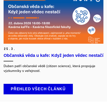
25.
3.
Občanská věda u kafe: Když jeden vědec nestačí
Duben patří občanské vědě (citizen science), která propojuje
výzkumníky s veřejností.
PŘEHLED VŠECH ČLÁNKŮ