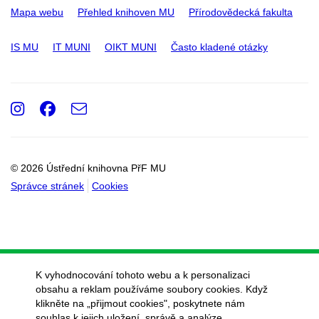
Mapa webu
Přehled knihoven MU
Přírodovědecká fakulta
IS MU
IT MUNI
OIKT MUNI
Často kladené otázky
Instagram
Facebook
e-
Email
mail
© 2026 Ústřední knihovna PřF MU
Správce stránek
Cookies
K vyhodnocování tohoto webu a k personalizaci
obsahu a reklam používáme soubory cookies. Když
klikněte na „přijmout cookies", poskytnete nám
souhlas k jejich uložení, správě a analýze.