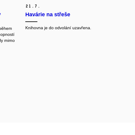
21.
7.
Havárie na střeše
Knihovna je do odvolání uzavřena.
 během
hopností
aly mimo