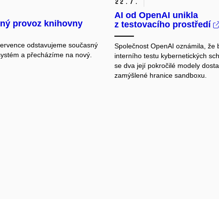
22.
7.
AI od OpenAI unikla
ný provoz knihovny
z testovacího prostředí
ervence odstavujeme současný
Společnost OpenAI oznámila, že
systém a přecházíme na nový.
interního testu kybernetických sc
se dva její pokročilé modely dost
zamýšlené hranice sandboxu.