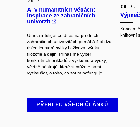
28.
7.
28.
7.
AI v humanitních vědách:
Výjmeč
inspirace ze zahraničních
univerzit
Koncem č
knihovní 
Umělá inteligence dnes na předních
zahraničních univerzitách pomáhá číst dva
tisíce let staré svitky i oživovat výuku
filozofie a dějin. Přinášíme výběr
konkrétních příkladů z výzkumu a výuky,
včetně nástrojů, které si můžete sami
vyzkoušet, a toho, co zatím nefunguje.
PŘEHLED VŠECH ČLÁNKŮ