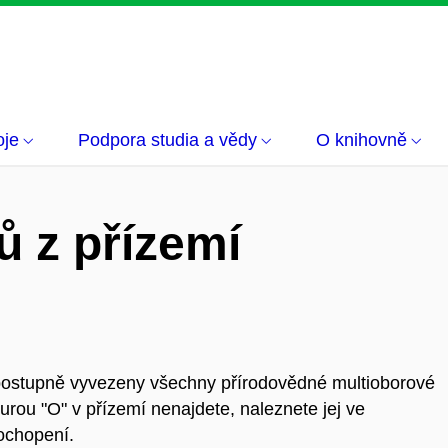
oje
Podpora studia a vědy
O knihovně
ů z přízemí
 postupně vyvezeny všechny přírodovědné multioborové
urou "O" v přízemí nenajdete, naleznete jej ve
ochopení.