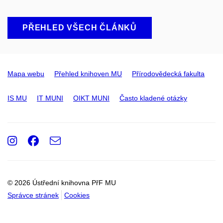
PŘEHLED VŠECH ČLÁNKŮ
Mapa webu
Přehled knihoven MU
Přírodovědecká fakulta
IS MU
IT MUNI
OIKT MUNI
Často kladené otázky
Instagram
Facebook
e-
Email
mail
© 2026 Ústřední knihovna PřF MU
Správce stránek
Cookies