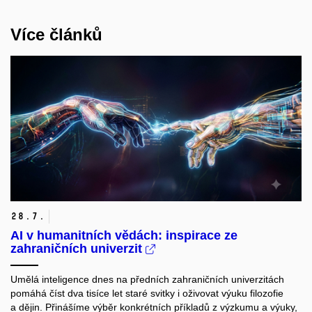
Více článků
28.
7.
AI v humanitních vědách: inspirace ze
zahraničních univerzit
Umělá inteligence dnes na předních zahraničních univerzitách
pomáhá číst dva tisíce let staré svitky i oživovat výuku filozofie
a dějin. Přinášíme výběr konkrétních příkladů z výzkumu a výuky,