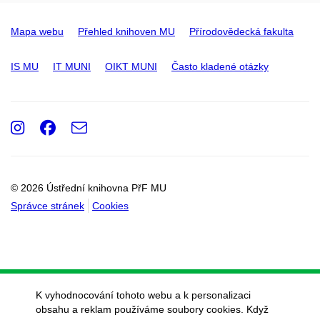
Mapa webu
Přehled knihoven MU
Přírodovědecká fakulta
IS MU
IT MUNI
OIKT MUNI
Často kladené otázky
Instagram
Facebook
e-
Email
mail
© 2026 Ústřední knihovna PřF MU
Správce stránek
Cookies
K vyhodnocování tohoto webu a k personalizaci
obsahu a reklam používáme soubory cookies. Když