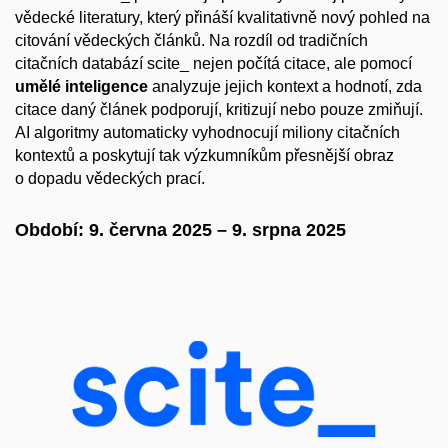
vědecké literatury, který přináší kvalitativně nový pohled na
citování vědeckých článků. Na rozdíl od tradičních
citačních databází scite_ nejen počítá citace, ale pomocí
umělé inteligence
analyzuje jejich kontext a hodnotí, zda
citace daný článek podporují, kritizují nebo pouze zmiňují.
AI algoritmy automaticky vyhodnocují miliony citačních
kontextů a poskytují tak výzkumníkům přesnější obraz
o dopadu vědeckých prací.
Období:
9. června 2025 – 9. srpna 2025