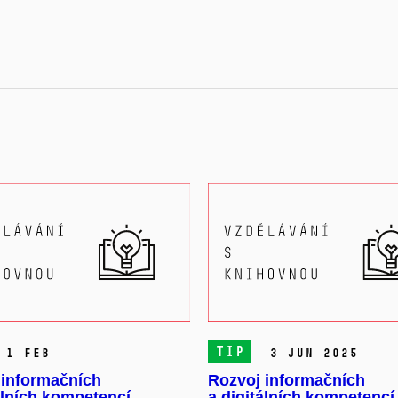
TIP
1 Feb
3 Jun 2025
 informačních
Rozvoj informačních
álních kompetencí
a digitálních kompetencí