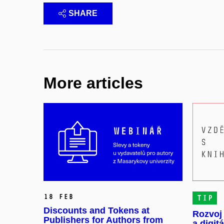
SHARE
More articles
18 Feb
TIP
Discounts and Tokens at
Rozvoj
Publishers for Authors from
a digit